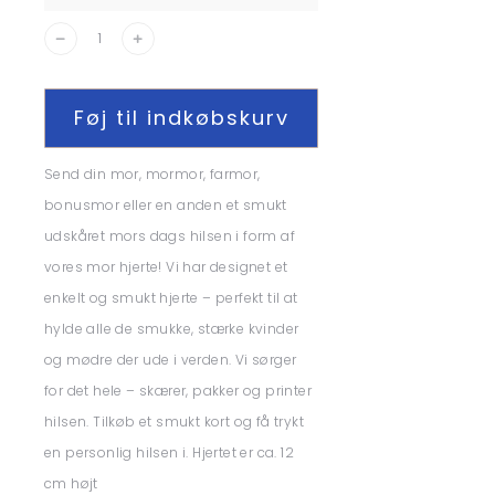
Føj til indkøbskurv
Send din mor, mormor, farmor,
bonusmor eller en anden et smukt
udskåret mors dags hilsen i form af
vores mor hjerte! Vi har designet et
enkelt og smukt hjerte – perfekt til at
hylde alle de smukke, stærke kvinder
og mødre der ude i verden. Vi sørger
for det hele – skærer, pakker og printer
hilsen. Tilkøb et smukt kort og få trykt
en personlig hilsen i. Hjertet er ca. 12
cm højt