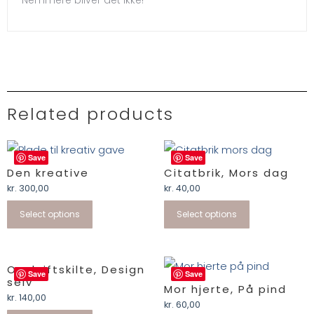
Related products
Save
Save
Den kreative
Citatbrik, Mors dag
kr.
300,00
kr.
40,00
Select options
Select options
Opskriftskilte, Design
Save
Save
selv
Mor hjerte, På pind
kr.
140,00
kr.
60,00