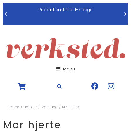
Produktionstid er 1-7 dage
Menu
You are here:
Home
Højtider
Mors dag
Mor hjerte
Mor hjerte